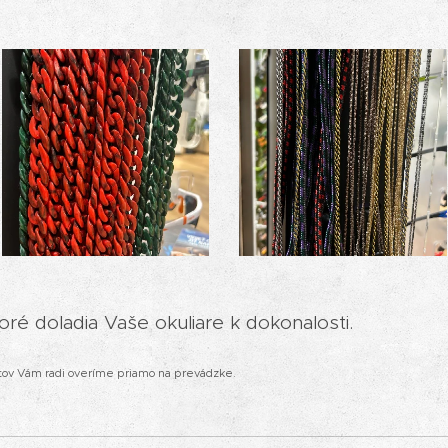
oré doladia Vaše okuliare k dokonalosti.
tov Vám radi overíme priamo na prevádzke.